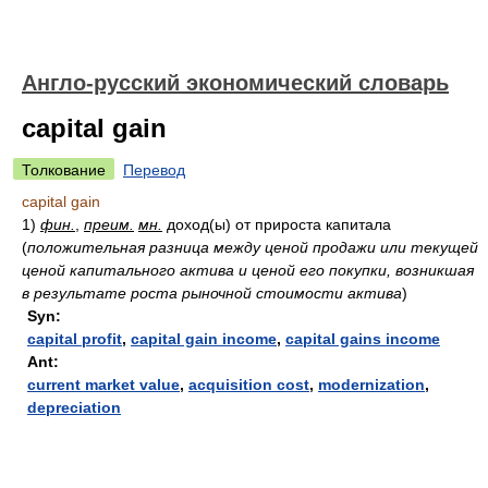
Англо-русский экономический словарь
capital gain
Толкование
Перевод
capital gain
1)
фин.
,
преим.
мн.
доход(ы) от прироста капитала
(
положительная разница между ценой продажи или текущей
ценой капитального актива и ценой его покупки, возникшая
в результате роста рыночной стоимости актива
)
Syn:
capital profit
,
capital gain income
,
capital gains income
Ant:
current market value
,
acquisition cost
,
modernization
,
depreciation