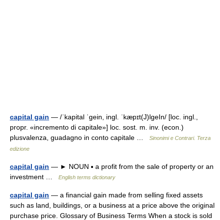
capital gain
— /ˈkapital ˈɡein, ingl. ˈkæpɪt(J)lgeIn/ [loc. ingl.,
propr. «incremento di capitale»] loc. sost. m. inv. (econ.)
plusvalenza, guadagno in conto capitale …
Sinonimi e Contrari. Terza
edizione
capital gain
— ► NOUN ▪ a profit from the sale of property or an
investment …
English terms dictionary
capital gain
— a financial gain made from selling fixed assets
such as land, buildings, or a business at a price above the original
purchase price. Glossary of Business Terms When a stock is sold