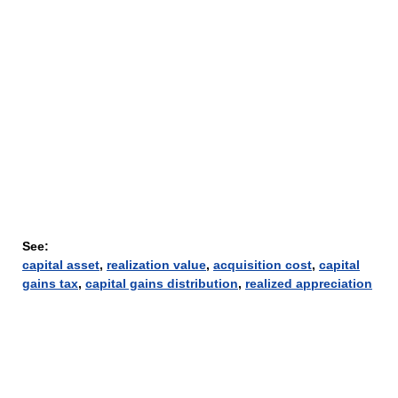
See:
capital asset
,
realization value
,
acquisition cost
,
capital
gains tax
,
capital gains distribution
,
realized appreciation