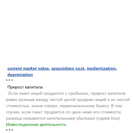
current market value
,
acquisition cost
,
modernization
,
depreciation
* * *
Прирост капитала
.
Если пакет акций продается с прибылью, прирост капитала
равен разнице между чистой ценой продажи акций и их чистой
стоимостью, иначе говоря, первоначальному базису. В том
случае, если пакет продается по цене ниже его стоимости,
разница называется капитальными убытками (capital loss)
.
Инвестиционная деятельность
.
* * *